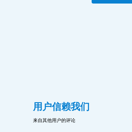
友需要换汇，都会第一时间介绍给朋友，导致
广告
还值得一说的是客服的态度，简直是
用户信赖我们
直这么好下去
来自其他用户的评论
ove你