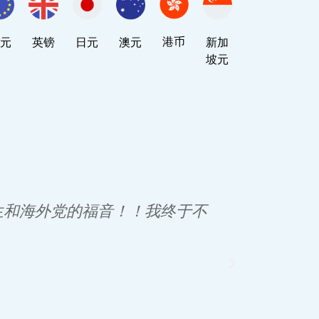
港币
元
英镑
日元
澳元
新加
坡元
生和海外党的福音！！我终于不
“很快就
lnk