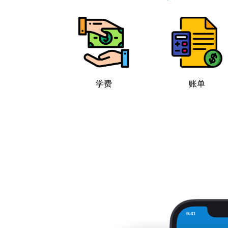
学费
账单