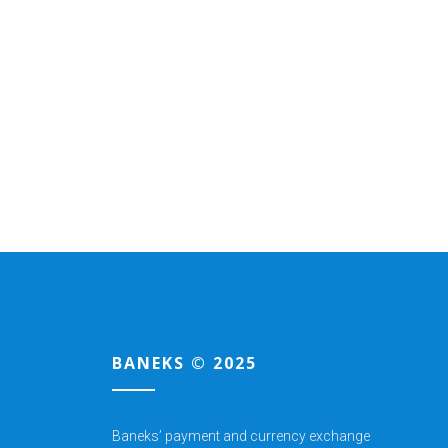
BANEKS © 2025
Baneks’ payment and currency exchange